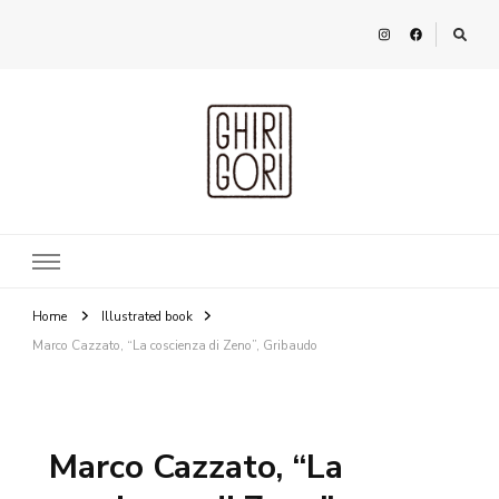
Ghirigori
Agency
Home
Illustrated book
Marco Cazzato, “La coscienza di Zeno”, Gribaudo
Marco Cazzato, “La