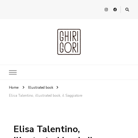
Ghirigori
Agency
Home
Illustrated book
Elisa Talentino, illustrated book, il Saggiatore
Elisa Talentino,